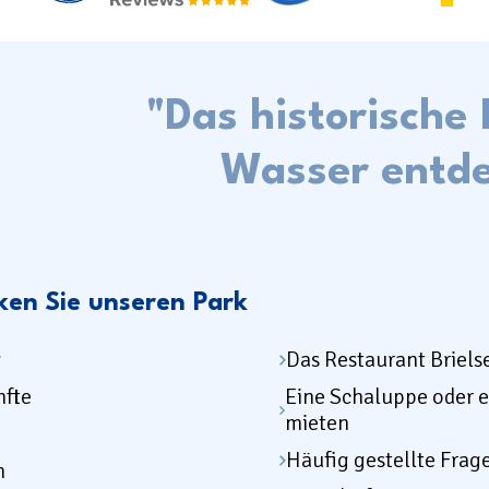
"Das historische 
Wasser entd
ken Sie unseren Park
g
Das Restaurant Briel
nfte
Eine Schaluppe oder e
mieten
Häufig gestellte Frag
n