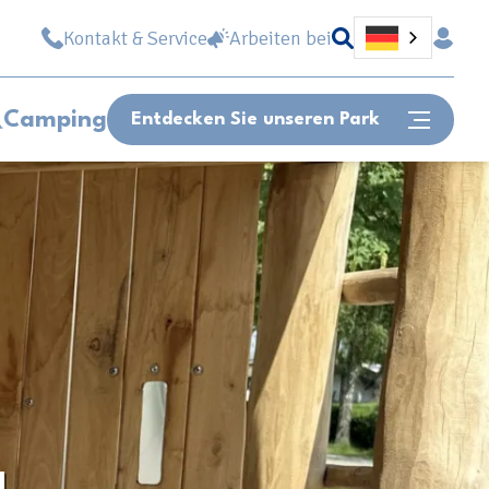
Kontakt & Service
Arbeiten bei
Camping
Entdecken Sie unseren Park
Oder schnell zu...
Lageplan
Öffnungszeit
Stellenangebote
Können wir Ihnen helfen?