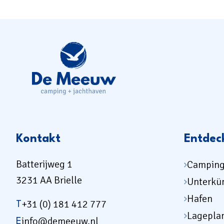
Kontakt
Entdec
Batterijweg 1
Campin
3231 AA Brielle
Unterkü
Hafen
+31 (0) 181 412 777
T
Lagepla
info@demeeuw.nl
E