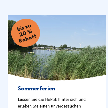
bi
s
z
u
2
0
R
a
b
a
t
%
t
Sommerferien
Lassen Sie die Hektik hinter sich und
erleben Sie einen unvergesslichen