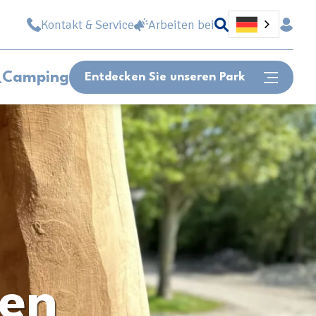
Kontakt & Service
Arbeiten bei
Camping
Entdecken Sie unseren Park
Oder schnell zu...
Lageplan
Öffnungszeit
Stellenangebote
Können wir Ihnen helfen?
ten