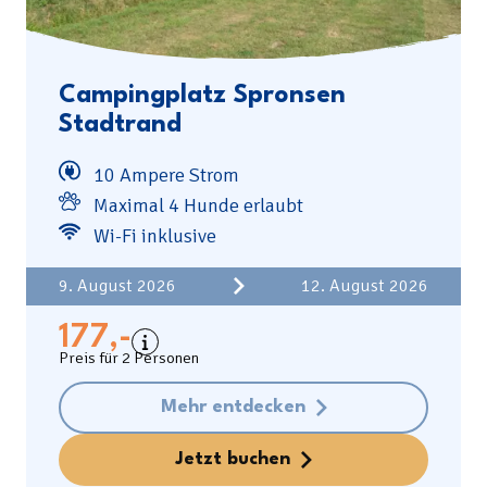
Campingplatz Spronsen
Stadtrand
10 Ampere Strom
Maximal 4 Hunde erlaubt
Wi-Fi inklusive
Einschließlich
2 Personen
9. August 2026
12. August 2026
Kosten der Unterkunft
Kurtaxe
177,-
Preis für 2 Personen
Ausgenommen
Kaution
Mehr entdecken
Zugangsschlüssel € 20
Jetzt buchen