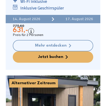
Wi-Fi inklusive
Inklusive Geschirrspüler
Einschließlich
14. August 2026
17. August 2026
Kosten der Unterkunft
773,60
Bettzeug
631,-
Kurtaxe
Preis für 2 Personen
Küchenhandtuch-Set
Endreinigung
Mehr entdecken
Jetzt buchen
Alternativer Zeitraum