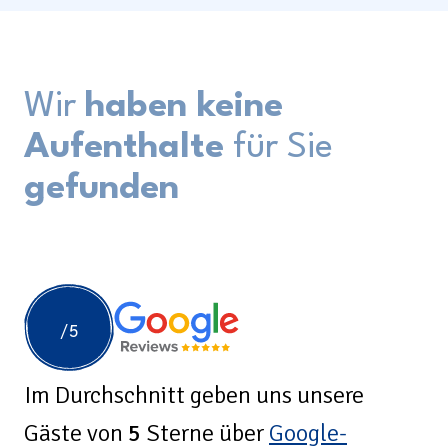
Miete
Wir
haben keine
Camping
Aufenthalte
für Sie
gefunden
+31 (0) 181 412 777
Kontakt
Arbeiten bei
Mein de Meeuw
Im Durchschnitt geben uns unsere
Gäste
von
5
Sterne über
Google-