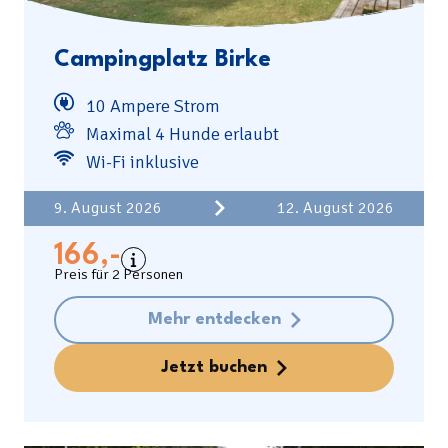
Campingplatz Birke
10 Ampere Strom
Maximal 4 Hunde erlaubt
Wi-Fi inklusive
Einschließlich
2 Personen
9. August 2026
12. August 2026
Kosten der Unterkunft
Kurtaxe
166,-
Preis für 2 Personen
Ausgenommen
Kaution
Mehr entdecken
Zugangsschlüssel € 20
Jetzt buchen