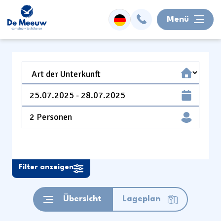
Menü
Übernachtung
Einrichtungen
2 Personen
Wassersport
Umgebung
Filter anzeigen
Aktivitäten
Übersicht
Lageplan
Informationen